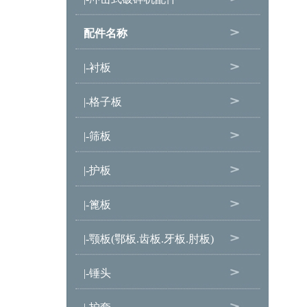
配件名称
|-衬板
|-格子板
|-筛板
|-护板
|-篦板
|-颚板(鄂板.齿板.牙板.肘板)
|-锤头