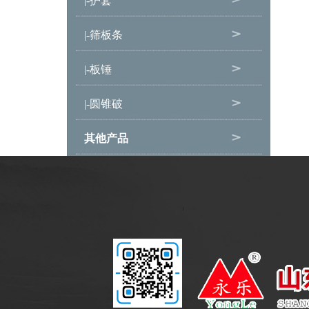
|-护套
|-筛板条
|-板锤
|-圆锥破
其他产品