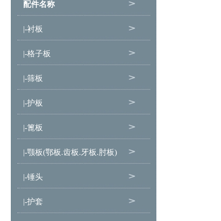
配件名称
|-衬板
|-格子板
|-筛板
|-护板
|-篦板
|-颚板(鄂板.齿板.牙板.肘板)
|-锤头
|-护套