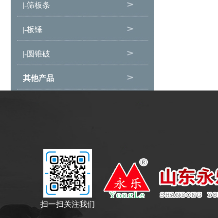
|-筛板条
|-板锤
|-圆锥破
其他产品
扫一扫关注我们