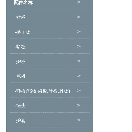
配件名称
|-衬板
|-格子板
|-筛板
|-护板
|-篦板
|-颚板(鄂板.齿板.牙板.肘板)
|-锤头
|-护套