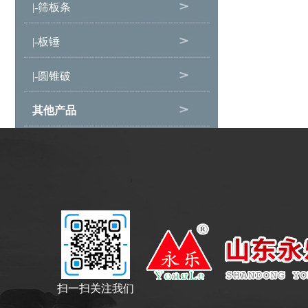
|-筛板条
|-板锤
|-圆锥破
其他产品
扫一扫关注我们